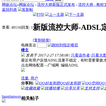
网纵论坛
»
网纵论坛
›
流控大师新版正式发布
›
流控大师 - 教程
返回列表
新版流控大师-ADSL
查看:
40116
|
回复:
1
[复制链接]
电梯直达
楼主
发表于 2017-2-27 17:58:08
|
只看该作者
|
只看大
最近有用户反馈ADSL流量不稳定，有时需要重拨才
点击网络配置—广域网 编辑ADSL
流量
,
用户
分享到:
QQ好友和群
QQ
收藏
转播
分享
支持
liangjianwen
相关帖子