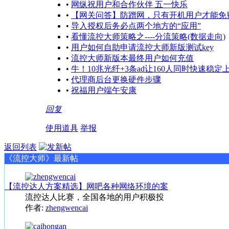
•
网纵祝用户和合作伙伴 五一快乐
•
【网关问答】防蹭网，只有开机用户才能免
•
导入授权后务必点两个地方的“应用”
•
看懂流控大师策略之----分流策略(数据走向)
•
用户如何自助申请流控大师新版测试key
•
流控大师新版本最终用户如何充值
•
牛！10兆光纤+3条ad让160人同时快速稳定
•
代理商后台更换硬件步骤
•
祝福用户端午安康
回复
使用道具
举报
返回列表
《流控大师》最新帖
【流控达人方案精选】网吧各种网络环境的案
流控达人比赛，全国各地的用户积极投
作者:
zhengwencai