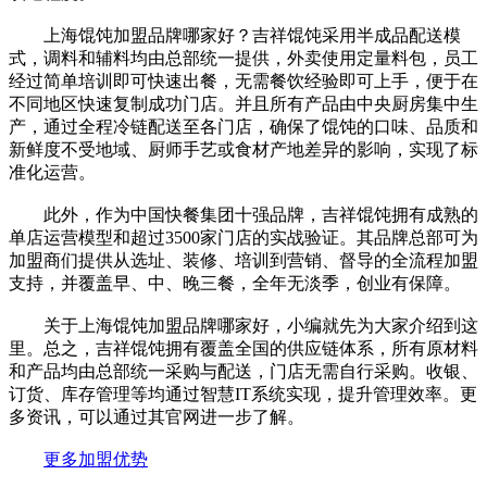
上海馄饨加盟品牌哪家好？吉祥馄饨采用半成品配送模
式，调料和辅料均由总部统一提供，外卖使用定量料包，员工
经过简单培训即可快速出餐，无需餐饮经验即可上手，便于在
不同地区快速复制成功门店。‌并且所有产品由中央厨房集中生
产，通过全程冷链配送至各门店，确保了馄饨的口味、品质和
新鲜度不受地域、厨师手艺或食材产地差异的影响，实现了标
准化运营。
此外，作为中国快餐集团十强品牌，吉祥馄饨拥有成熟的
单店运营模型和超过3500家门店的实战验证。其品牌总部可为
加盟商们提供从选址、装修、培训到营销、督导的全流程加盟
支持，并覆盖早、中、晚三餐，全年无淡季，创业有保障。
关于上海馄饨加盟品牌哪家好，小编就先为大家介绍到这
里。总之，吉祥馄饨拥有覆盖全国的供应链体系，所有原材料
和产品均由总部统一采购与配送，门店无需自行采购。收银、
订货、库存管理等均通过智慧IT系统实现，提升管理效率。更
多资讯，可以通过其官网进一步了解。‌‌‌
更多加盟优势